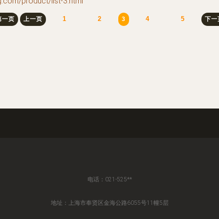
/product/list-3.html
1
2
4
5
第一页
上一页
3
下一
电话：021-525**
地址：上海市奉贤区金海公路6055号11幢5层