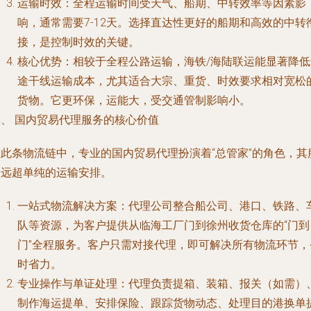
运输时效：全程运输时间受天气、船期、中转效率等因素影
响，通常需要7-12天。选择直达性更好的船期和高效的中转
接，是控制时效的关键。
核心优势：相较于全程公路运输，海铁/海陆联运能显著降低
途干线运输成本，尤其适合大宗、重货、时效要求相对宽松
货物。它更环保，运能大，受交通管制影响小。
二、 国内贸易代理服务的核心价值
在此条物流链中，专业的国内贸易代理扮演着“总管家”的角色，其
务远超单纯的运输安排。
一站式物流解决方案：代理公司整合船公司、港口、铁路、
队等资源，为客户提供从临海工厂门到徐州收货仓库的“门到
门”全程服务。客户只需对接代理，即可解决所有物流环节，
时省力。
专业操作与单证处理：代理负责提箱、装箱、报关（如需）
制作海运提单、安排保险、跟踪货物动态、处理目的港换单