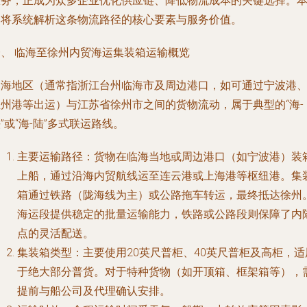
服务，正成为众多企业优化供应链、降低物流成本的关键选择。
文将系统解析这条物流路径的核心要素与服务价值。
一、 临海至徐州内贸海运集装箱运输概览
临海地区（通常指浙江台州临海市及周边港口，如可通过宁波港
温州港等出运）与江苏省徐州市之间的货物流动，属于典型的“海-
”或“海-陆”多式联运路线。
主要运输路径：货物在临海当地或周边港口（如宁波港）装
上船，通过沿海内贸航线运至连云港或上海港等枢纽港。集
箱通过铁路（陇海线为主）或公路拖车转运，最终抵达徐州
海运段提供稳定的批量运输能力，铁路或公路段则保障了内
点的灵活配送。
集装箱类型：主要使用20英尺普柜、40英尺普柜及高柜，适
于绝大部分普货。对于特种货物（如开顶箱、框架箱等），
提前与船公司及代理确认安排。