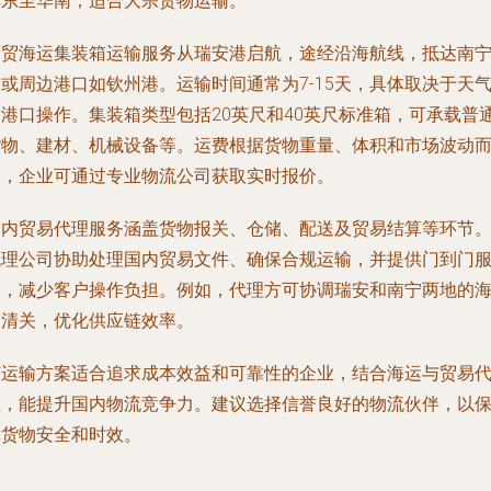
华东至华南，适合大宗货物运输。
内贸海运集装箱运输服务从瑞安港启航，途经沿海航线，抵达南
或周边港口如钦州港。运输时间通常为7-15天，具体取决于天
和港口操作。集装箱类型包括20英尺和40英尺标准箱，可承载普
货物、建材、机械设备等。运费根据货物重量、体积和市场波动
定，企业可通过专业物流公司获取实时报价。
国内贸易代理服务涵盖货物报关、仓储、配送及贸易结算等环节
代理公司协助处理国内贸易文件、确保合规运输，并提供门到门
务，减少客户操作负担。例如，代理方可协调瑞安和南宁两地的
关清关，优化供应链效率。
该运输方案适合追求成本效益和可靠性的企业，结合海运与贸易
理，能提升国内物流竞争力。建议选择信誉良好的物流伙伴，以
障货物安全和时效。